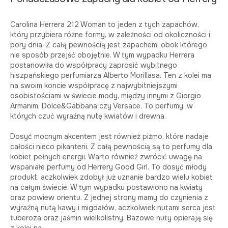
Carolina Herrera 212 Woman to jeden z tych zapachów,
który przybiera różne formy, w zależności od okoliczności i
pory dnia. Z całą pewnością jest zapachem, obok którego
nie sposób przejść obojętnie. W tym wypadku Herrera
postanowiła do współpracy zaprosić wybitnego
hiszpańskiego perfumiarza Alberto Morillasa. Ten z kolei ma
na swoim koncie współpracę z najwybitniejszymi
osobistościami w świecie mody, między innymi z Giorgio
Armanim, Dolce&Gabbana czy Versace. To perfumy, w
których czuć wyraźną nutę kwiatów i drewna.
Dosyć mocnym akcentem jest również piżmo, które nadaje
całości nieco pikanterii. Z całą pewnością są to perfumy dla
kobiet pełnych energii. Warto również zwrócić uwagę na
wspaniałe perfumy od Herrery Good Girl. To dosyć młody
produkt, aczkolwiek zdobył już uznanie bardzo wielu kobiet
na całym świecie. W tym wypadku postawiono na kwiaty
oraz powiew orientu. Z jednej strony mamy do czynienia z
wyraźną nutą kawy i migdałów, aczkolwiek nutami serca jest
tuberoza oraz jaśmin wielkolistny. Bazowe nuty opierają się
z kolei na