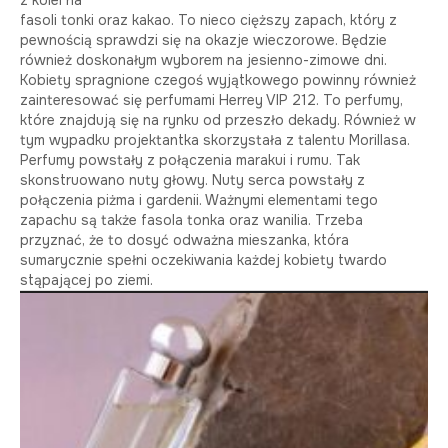
fasoli tonki oraz kakao. To nieco cięższy zapach, który z
pewnością sprawdzi się na okazje wieczorowe. Będzie
również doskonałym wyborem na jesienno-zimowe dni.
Kobiety spragnione czegoś wyjątkowego powinny również
zainteresować się perfumami Herrey VIP 212. To perfumy,
które znajdują się na rynku od przeszło dekady. Również w
tym wypadku projektantka skorzystała z talentu Morillasa.
Perfumy powstały z połączenia marakui i rumu. Tak
skonstruowano nuty głowy. Nuty serca powstały z
połączenia piżma i gardenii. Ważnymi elementami tego
zapachu są także fasola tonka oraz wanilia. Trzeba
przyznać, że to dosyć odważna mieszanka, która
sumarycznie spełni oczekiwania każdej kobiety twardo
stąpającej po ziemi.